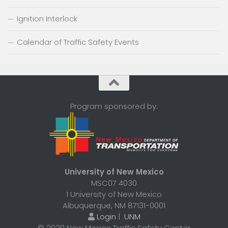
Ignition Interlock
Calendar of Traffic Safety Events
Program sponsored by:
University of New Mexico
MSC07 4030
1 University of New Mexico
Albuquerque, NM 87131-0001
Login
|
UNM
© 2020 New Mexico Traffic Safety Center